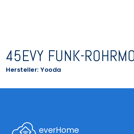
45EVY FUNK-ROHRM
Hersteller: Yooda
everHome