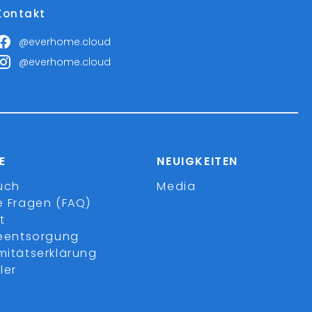
Kontakt
@everhome.cloud
@everhome.cloud
E
NEUIGKEITEN
uch
Media
e Fragen (FAQ)
t
ieentsorgung
mitätserklärung
ler