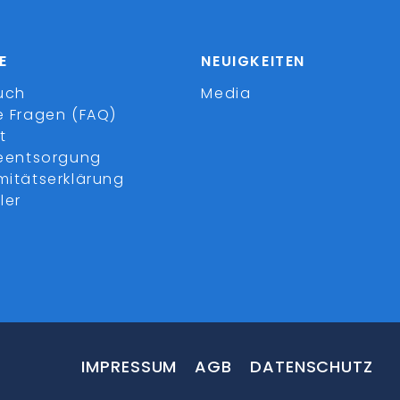
E
NEUIGKEITEN
uch
Media
e Fragen (FAQ)
t
ieentsorgung
mitätserklärung
ler
IMPRESSUM
AGB
DATENSCHUTZ