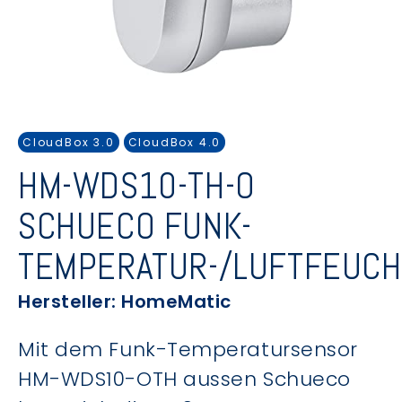
CloudBox 3.0
CloudBox 4.0
HM-WDS10-TH-O
SCHUECO FUNK-
TEMPERATUR-/LUFTFEUC
Hersteller: HomeMatic
Mit dem Funk-Temperatursensor
HM-WDS10-OTH aussen Schueco