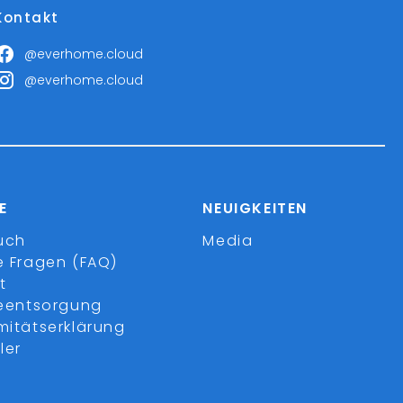
Kontakt
@everhome.cloud
@everhome.cloud
E
NEUIGKEITEN
uch
Media
e Fragen (FAQ)
t
ieentsorgung
mitätserklärung
ler