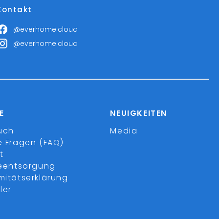
Kontakt
@everhome.cloud
@everhome.cloud
E
NEUIGKEITEN
uch
Media
e Fragen (FAQ)
t
ieentsorgung
mitätserklärung
ler