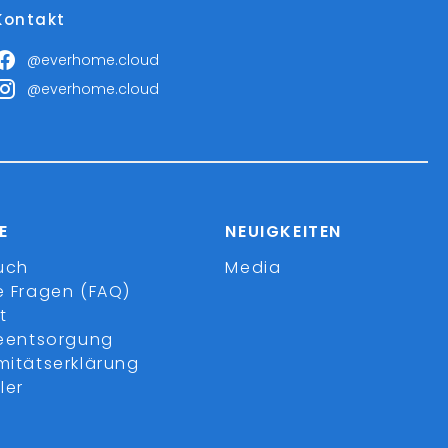
Kontakt
@everhome.cloud
@everhome.cloud
E
NEUIGKEITEN
uch
Media
e Fragen (FAQ)
t
ieentsorgung
mitätserklärung
ler