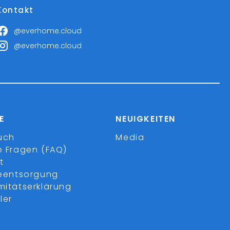
Kontakt
@everhome.cloud
@everhome.cloud
E
NEUIGKEITEN
uch
Media
e Fragen (FAQ)
t
ieentsorgung
mitätserklärung
ler