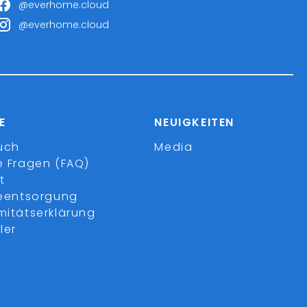
@everhome.cloud
@everhome.cloud
E
NEUIGKEITEN
uch
Media
e Fragen (FAQ)
t
ieentsorgung
mitätserklärung
ler