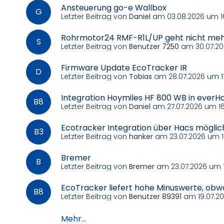
Ansteuerung go-e Wallbox
Letzter Beitrag von
Daniel
am 03.08.2026 um 1
Rohrmotor24 RMF-R1L/UP geht nicht meh
Letzter Beitrag von
Benutzer 7250
am 30.07.20
Firmware Update EcoTracker IR
Letzter Beitrag von
Tobias
am 28.07.2026 um 11
Integration Hoymiles HF 800 WB in ever
Letzter Beitrag von
Daniel
am 27.07.2026 um 16
Ecotracker Integration über Hacs möglich
Letzter Beitrag von
hanker
am 23.07.2026 um 1
Bremer
Letzter Beitrag von
Bremer
am 23.07.2026 um 1
EcoTracker liefert hohe Minuswerte, obwo
Letzter Beitrag von
Benutzer 89391
am 19.07.20
Mehr...