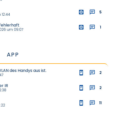
5
 12:44
ehlerhaft
1
026 um 09:07
APP
LAN des Handys aus ist.
2
47
r IR
2
2:38
11
:22