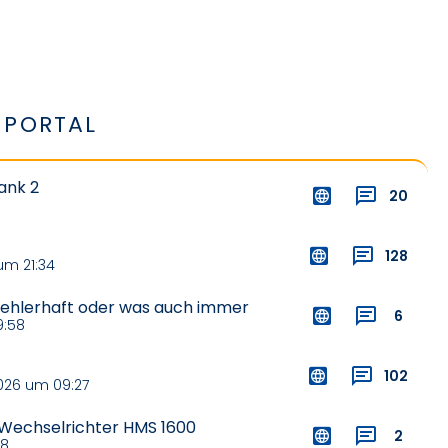
PORTAL
ank 2
20
128
um 21:34
 fehlerhaft oder was auch immer
6
9:58
102
026 um 09:27
 Wechselrichter HMS 1600
2
48