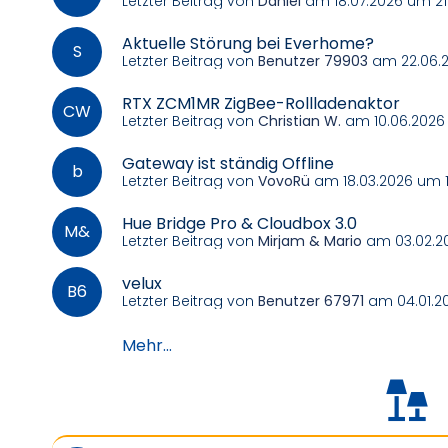
Letzter Beitrag von
Daniel
am 18.07.2026 um 21
Aktuelle Störung bei Everhome?
Letzter Beitrag von
Benutzer 79903
am 22.06.2
RTX ZCM1MR ZigBee-Rollladenaktor
Letzter Beitrag von
Christian W.
am 10.06.2026
Gateway ist ständig Offline
Letzter Beitrag von
VovoRü
am 18.03.2026 um 1
Hue Bridge Pro & Cloudbox 3.0
Letzter Beitrag von
Mirjam & Mario
am 03.02.20
velux
Letzter Beitrag von
Benutzer 67971
am 04.01.20
Mehr...