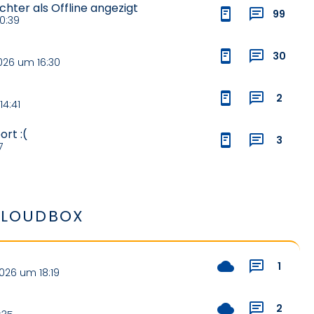
hter als Offline angezigt
99
0:39
30
026 um 16:30
2
4:41
rt :(
3
7
LOUDBOX
1
026 um 18:19
2