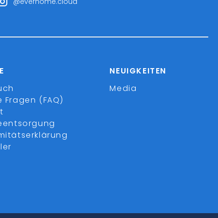
@everhome.cloud
E
NEUIGKEITEN
uch
Media
e Fragen (FAQ)
t
ieentsorgung
mitätserklärung
ler