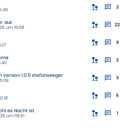
2
6:45
r aus
22
26 um 15:58
9
:07
Home
2
:40
 Version 1.0.5 stefanseeger
3
5:09
5
2:18
hl es Nacht ist
1
26 um 06:51