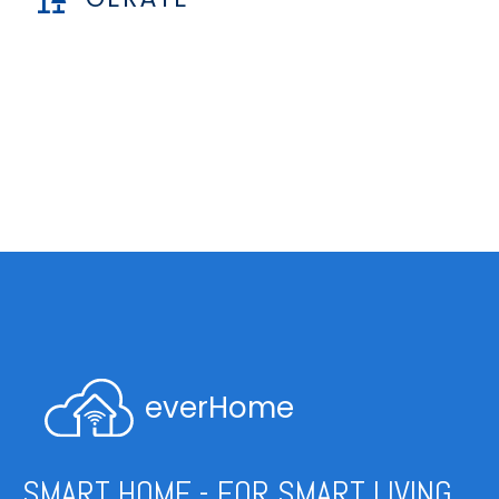
everHome
SMART HOME - FOR SMART LIVING.