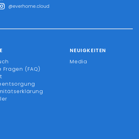
@everhome.cloud
E
NEUIGKEITEN
uch
Media
e Fragen (FAQ)
t
ieentsorgung
mitätserklärung
ler