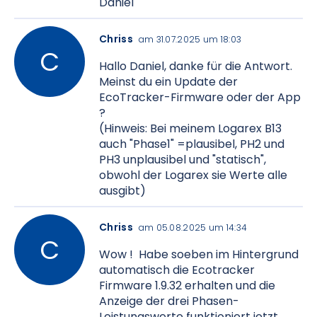
Daniel
Chriss
am 31.07.2025 um 18:03
Hallo Daniel, danke für die Antwort.
Meinst du ein Update der
EcoTracker-Firmware oder der App
?
(Hinweis: Bei meinem Logarex B13
auch "Phase1" =plausibel, PH2 und
PH3 unplausibel und "statisch",
obwohl der Logarex sie Werte alle
ausgibt)
Chriss
am 05.08.2025 um 14:34
Wow ! Habe soeben im Hintergrund
automatisch die Ecotracker
Firmware 1.9.32 erhalten und die
Anzeige der drei Phasen-
Leistungswerte funktioniert jetzt