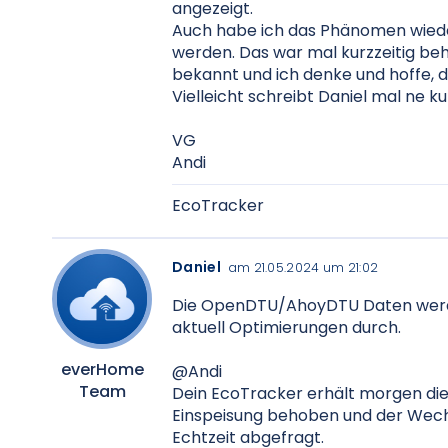
angezeigt.
Auch habe ich das Phänomen wiede
werden. Das war mal kurzzeitig beh
bekannt und ich denke und hoffe, d
Vielleicht schreibt Daniel mal ne kur
VG
Andi
EcoTracker
Daniel
am 21.05.2024 um 21:02
Die OpenDTU/AhoyDTU Daten werden
aktuell Optimierungen durch.
everHome
@Andi
Team
Dein EcoTracker erhält morgen die 
Einspeisung behoben und der Wech
Echtzeit abgefragt.