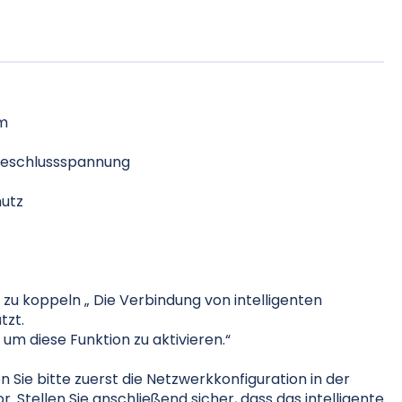
rm
deschlussspannung
hutz
zu koppeln „
Die Verbindung von intelligenten
tzt.
, um diese Funktion zu aktivieren.“
Sie bitte zuerst die Netzwerkkonfiguration in der
Stellen Sie anschließend sicher, dass das intelligente