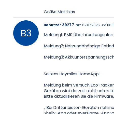
Grüße Matthias
Benutzer 39277
am 02.07.2026 um 10:01
Meldung1: BMS Überbruckungsala
Meldung2: Netzunabhängige Entla
Meldung3: Akkuunterspannungssc
Seitens Hoymiles HomeApp:
Meldung beim Versuch EcoTracker 
Geräten wird derzeit nicht unterstü
Bitte aktualisieren Sie die Firmware
„
Bei Drittanbieter-Geräten nehmen 
Shelly-App oder everHome-App vor. 