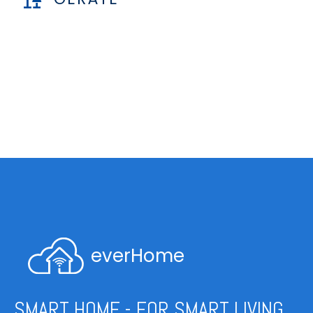
everHome
SMART HOME - FOR SMART LIVING.