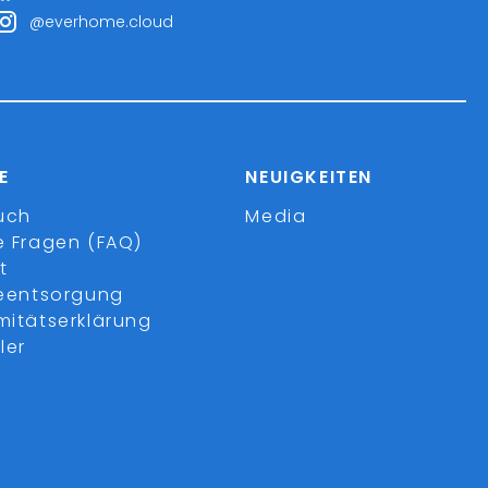
@everhome.cloud
E
NEUIGKEITEN
uch
Media
e Fragen (FAQ)
t
ieentsorgung
mitätserklärung
ler