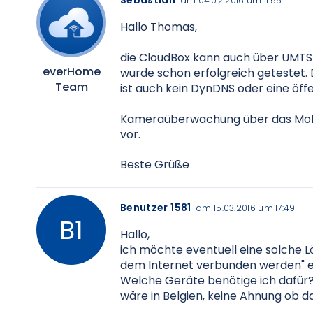
Sebastian
am 04.02.2016 um 11:55
Hallo Thomas,
die CloudBox kann auch über UMTS
everHome
wurde schon erfolgreich getestet.
Team
ist auch kein DynDNS oder eine öffen
Kameraüberwachung über das Mobilfu
vor.
Beste Grüße
Benutzer 1581
am 15.03.2016 um 17:49
Hallo,
ich möchte eventuell eine solche 
dem Internet verbunden werden" ei
Welche Geräte benötige ich dafür?
wäre in Belgien, keine Ahnung ob 