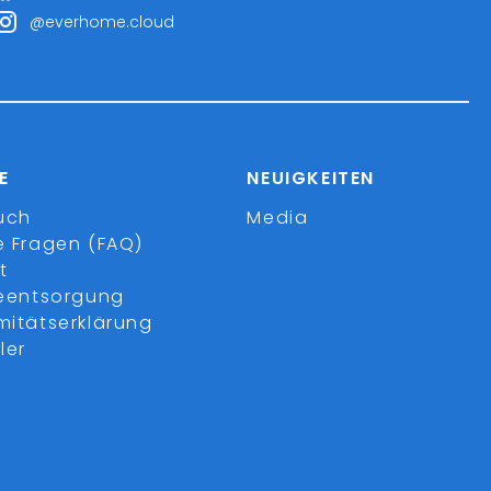
@everhome.cloud
E
NEUIGKEITEN
uch
Media
e Fragen (FAQ)
t
ieentsorgung
mitätserklärung
ler