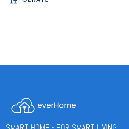
everHome
SMART HOME - FOR SMART LIVING.