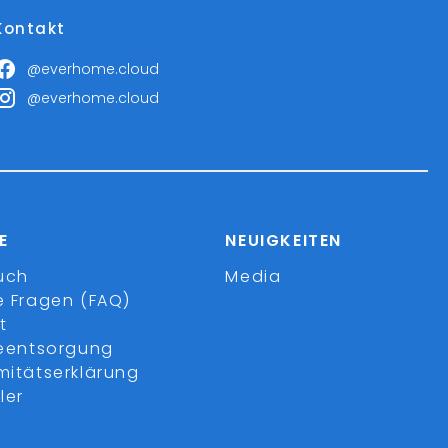
Kontakt
@everhome.cloud
@everhome.cloud
E
NEUIGKEITEN
uch
Media
e Fragen (FAQ)
t
ieentsorgung
mitätserklärung
ler