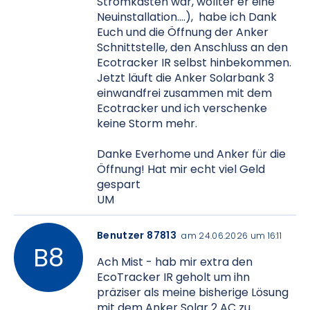
Stromkasten war, wollter er eine
Neuinstallation....), habe ich Dank
Euch und die Öffnung der Anker
Schnittstelle, den Anschluss an den
Ecotracker IR selbst hinbekommen.
Jetzt läuft die Anker Solarbank 3
einwandfrei zusammen mit dem
Ecotracker und ich verschenke
keine Storm mehr.
Danke Everhome und Anker für die
Öffnung! Hat mir echt viel Geld
gespart
UM
Benutzer 87813
am 24.06.2026 um 16:11
Ach Mist - hab mir extra den
EcoTracker IR geholt um ihn
präziser als meine bisherige Lösung
mit dem Anker Solar 2 AC zu