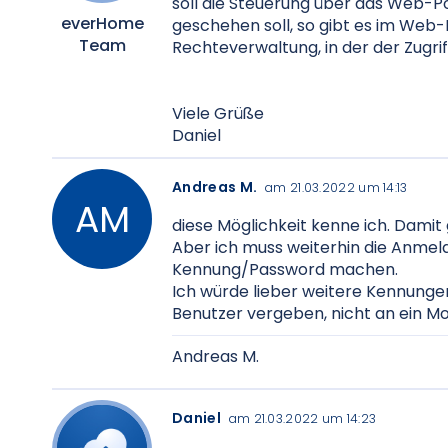
soll die Steuerung über das Web-Po
everHome
geschehen soll, so gibt es im Web-P
Team
Rechteverwaltung, in der der Zugr
Viele Grüße
Daniel
Andreas M.
am 21.03.2022 um 14:13
diese Möglichkeit kenne ich. Damit
Aber ich muss weiterhin die Anmel
Kennung/Password machen.
Ich würde lieber weitere Kennunge
Benutzer vergeben, nicht an ein Mo
Andreas M.
Daniel
am 21.03.2022 um 14:23