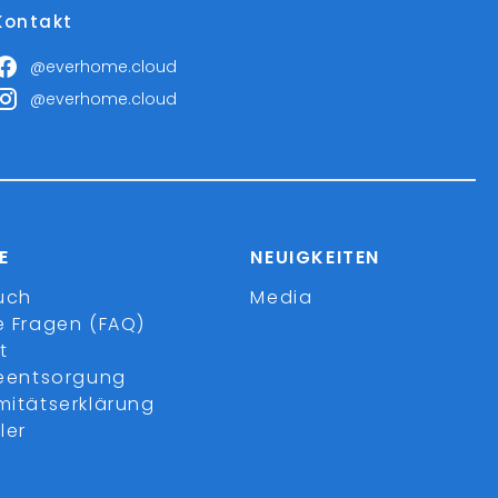
Kontakt
@everhome.cloud
@everhome.cloud
E
NEUIGKEITEN
uch
Media
e Fragen (FAQ)
t
ieentsorgung
mitätserklärung
ler