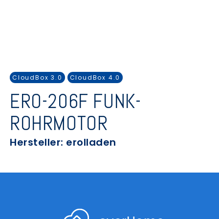
CloudBox 3.0
CloudBox 4.0
ERO-206F FUNK-
ROHRMOTOR
Hersteller: erolladen