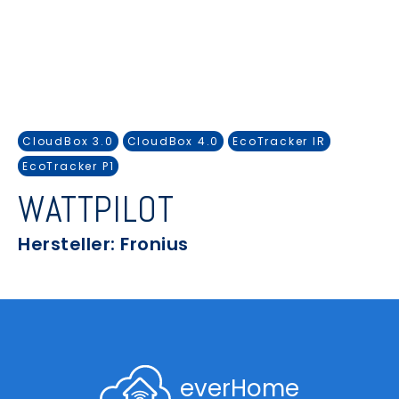
CloudBox 3.0
CloudBox 4.0
EcoTracker IR
EcoTracker P1
WATTPILOT
Hersteller: Fronius
everHome