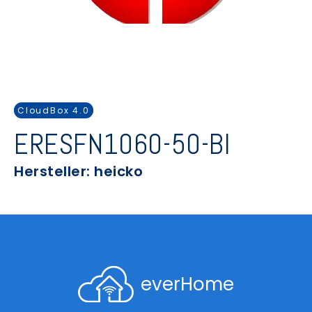
CloudBox 4.0
ERESFN1060-50-BI
Hersteller: heicko
everHome