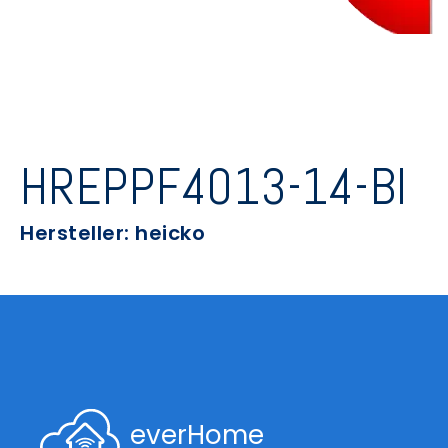
HREPPF4013-14-BI
Hersteller: heicko
everHome