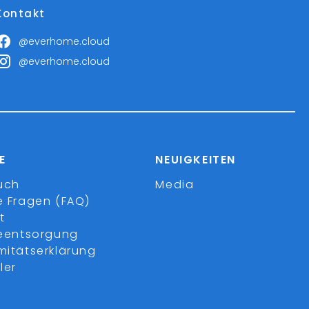
Kontakt
@everhome.cloud
@everhome.cloud
E
NEUIGKEITEN
uch
Media
e Fragen (FAQ)
t
ieentsorgung
mitätserklärung
ler