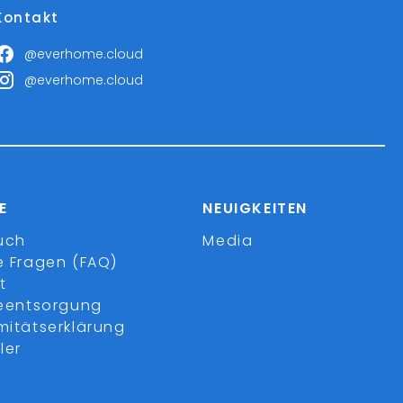
Kontakt
@everhome.cloud
@everhome.cloud
E
NEUIGKEITEN
uch
Media
e Fragen (FAQ)
t
ieentsorgung
mitätserklärung
ler