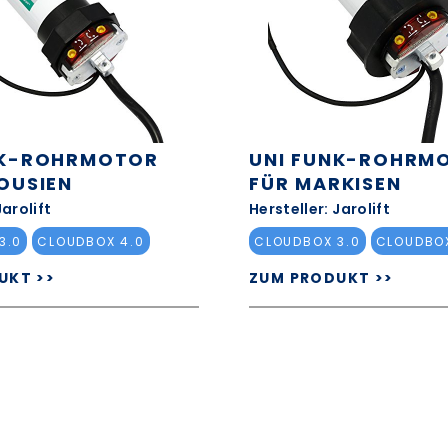
NK-ROHRMOTOR
UNI FUNK-ROHRM
OUSIEN
FÜR MARKISEN
Jarolift
Hersteller: Jarolift
3.0
CLOUDBOX 4.0
CLOUDBOX 3.0
CLOUDBOX
UKT >>
ZUM PRODUKT >>