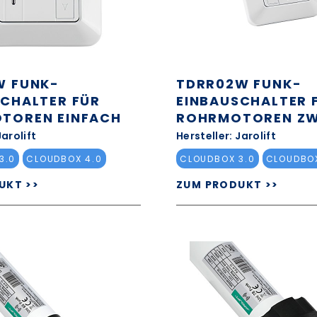
W FUNK-
TDRR02W FUNK-
SCHALTER FÜR
EINBAUSCHALTER 
TOREN EINFACH
ROHRMOTOREN ZW
Jarolift
Hersteller: Jarolift
3.0
CLOUDBOX 4.0
CLOUDBOX 3.0
CLOUDBOX
UKT >>
ZUM PRODUKT >>