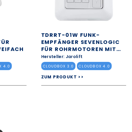
TDRRT-01W FUNK-
FÜR
EMPFÄNGER SEVENLOGIC
EIFACH
FÜR ROHRMOTOREN MIT
UHR
Hersteller: Jarolift
 4.0
CLOUDBOX 3.0
CLOUDBOX 4.0
ZUM PRODUKT >>