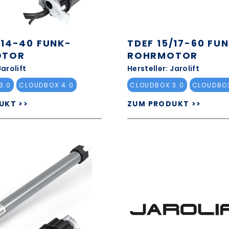
/14-40 FUNK-
TDEF 15/17-60 FU
OTOR
ROHRMOTOR
Jarolift
Hersteller: Jarolift
3.0
CLOUDBOX 4.0
CLOUDBOX 3.0
CLOUDBOX
UKT >>
ZUM PRODUKT >>