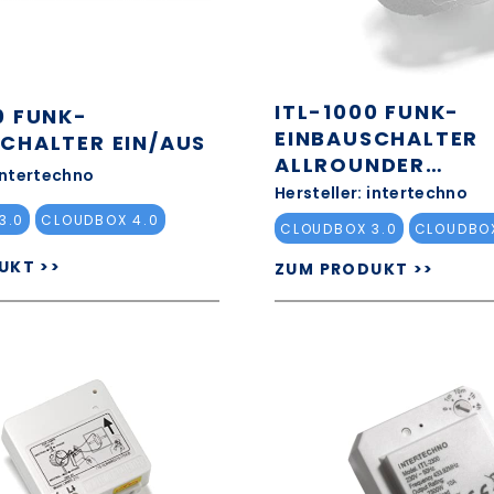
ITL-1000 FUNK-
0 FUNK-
EINBAUSCHALTER
CHALTER EIN/AUS
ALLROUNDER
 intertechno
EIN/AUS/IMPULS
Hersteller: intertechno
3.0
CLOUDBOX 4.0
CLOUDBOX 3.0
CLOUDBOX
UKT >>
ZUM PRODUKT >>