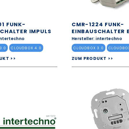
01 FUNK-
CMR-1224 FUNK-
CHALTER IMPULS
EINBAUSCHALTER 
 intertechno
Hersteller: intertechno
3.0
CLOUDBOX 4.0
CLOUDBOX 3.0
CLOUDBOX
UKT >>
ZUM PRODUKT >>