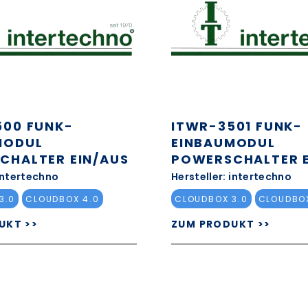
500 FUNK-
ITWR-3501 FUNK-
MODUL
EINBAUMODUL
CHALTER EIN/AUS
POWERSCHALTER E
 intertechno
Hersteller: intertechno
3.0
CLOUDBOX 4.0
CLOUDBOX 3.0
CLOUDBOX
UKT >>
ZUM PRODUKT >>