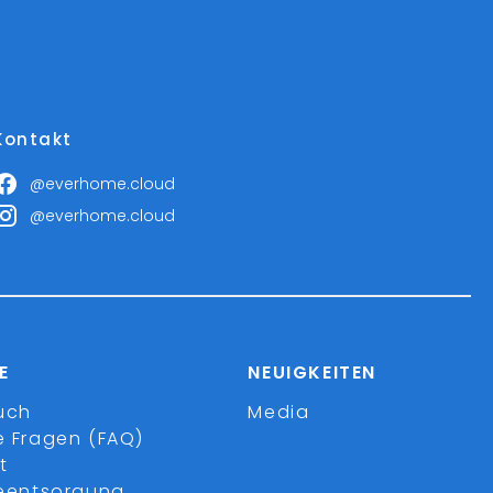
Kontakt
@everhome.cloud
@everhome.cloud
E
NEUIGKEITEN
uch
Media
e Fragen (FAQ)
t
ieentsorgung