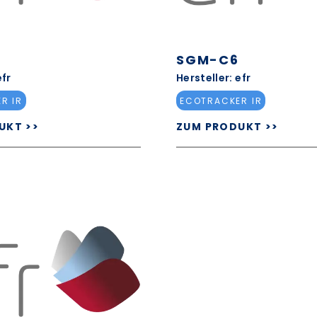
4
SGM-C6
efr
Hersteller: efr
R IR
ECOTRACKER IR
UKT >>
ZUM PRODUKT >>