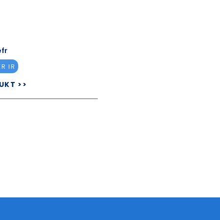
D
efr
R IR
UKT >>