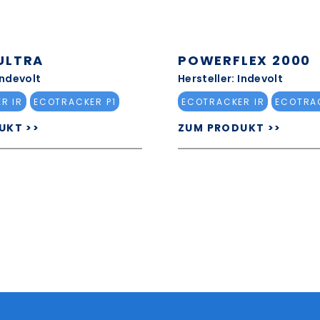
ULTRA
POWERFLEX 2000
Indevolt
Hersteller: Indevolt
R IR
ECOTRACKER P1
ECOTRACKER IR
ECOTRAC
UKT >>
ZUM PRODUKT >>