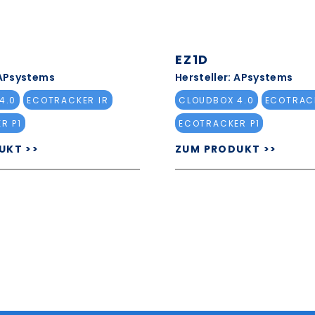
EZ1D
 APsystems
Hersteller: APsystems
4.0
ECOTRACKER IR
CLOUDBOX 4.0
ECOTRAC
R P1
ECOTRACKER P1
UKT >>
ZUM PRODUKT >>