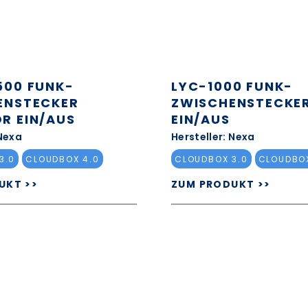
500 FUNK-
LYC-1000 FUNK-
ENSTECKER
ZWISCHENSTECKE
R EIN/AUS
EIN/AUS
 Nexa
Hersteller: Nexa
3.0
CLOUDBOX 4.0
CLOUDBOX 3.0
CLOUDBOX
UKT >>
ZUM PRODUKT >>