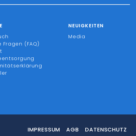
E
NEUIGKEITEN
uch
Media
e Fragen (FAQ)
t
ieentsorgung
mitätserklärung
ler
IMPRESSUM
AGB
DATENSCHUTZ