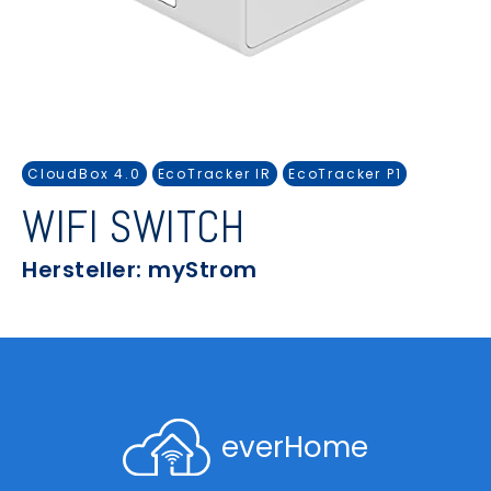
CloudBox 4.0
EcoTracker IR
EcoTracker P1
WIFI SWITCH
Hersteller: myStrom
everHome