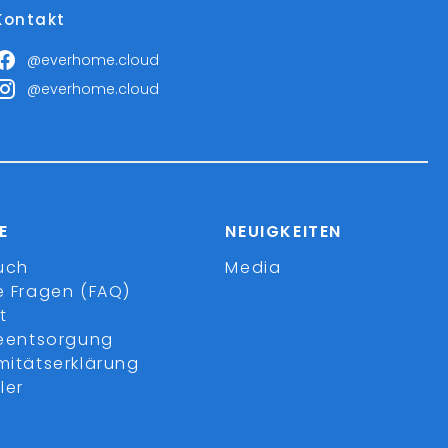
Kontakt
@everhome.cloud
@everhome.cloud
E
NEUIGKEITEN
uch
Media
e Fragen (FAQ)
t
ieentsorgung
mitätserklärung
ler