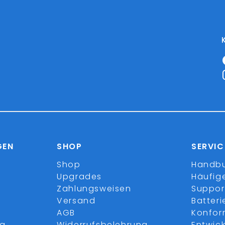
GEN
SHOP
SERVIC
Shop
Handb
Upgrades
Häufig
Zahlungsweisen
Suppor
Versand
Batter
AGB
Konfor
ng
Widerrufsbelehrung
Entwick