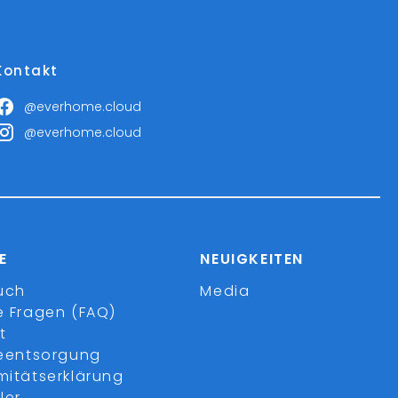
Kontakt
@everhome.cloud
@everhome.cloud
E
NEUIGKEITEN
uch
Media
e Fragen (FAQ)
t
ieentsorgung
mitätserklärung
ler