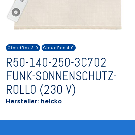
CloudBox 3.0
CloudBox 4.0
R50-140-250-3C702
FUNK-SONNENSCHUTZ-
ROLLO (230 V)
Hersteller: heicko