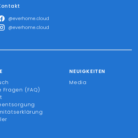
Kontakt
@everhome.cloud
@everhome.cloud
E
NEUIGKEITEN
uch
Media
e Fragen (FAQ)
t
ieentsorgung
mitätserklärung
ler