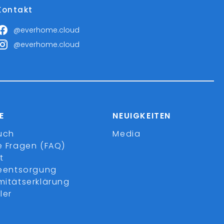
Kontakt
@everhome.cloud
@everhome.cloud
E
NEUIGKEITEN
uch
Media
e Fragen (FAQ)
t
ieentsorgung
mitätserklärung
ler