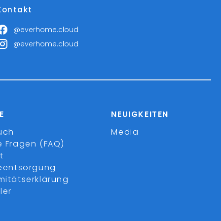
Kontakt
@everhome.cloud
@everhome.cloud
E
NEUIGKEITEN
uch
Media
e Fragen (FAQ)
t
ieentsorgung
mitätserklärung
ler