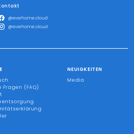
Kontakt
@everhome.cloud
@everhome.cloud
E
NEUIGKEITEN
uch
Media
e Fragen (FAQ)
t
ieentsorgung
mitätserklärung
ler